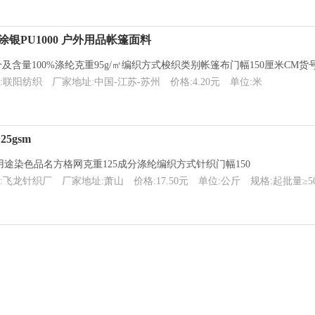
涂银PU1000 户外用品帐篷面料
含量100%涤纶克重95g/㎡编织方式梭织类别帐篷布门幅150厘米CM货号
:联阳纺织
厂家地址:中国-江苏-苏州
价格:4.20元
单位:米
25gsm
用途染色品名方格网克重125成分涤纶编织方式针织门幅150
:飞龙针织厂
厂家地址:萧山
价格:17.50元
单位:公斤
规格:起批量≥5