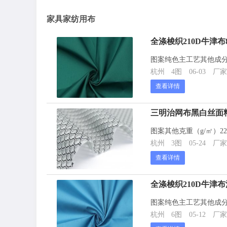
家具家纺用布
全涤梭织210D牛津
图案纯色主工艺其他成分及
杭州
4图
06-03
厂家
查看详情
三明治网布黑白丝面
图案其他克重（g/㎡）2
杭州
3图
05-24
厂家
查看详情
全涤梭织210D牛津
图案纯色主工艺其他成分及
杭州
6图
05-12
厂家