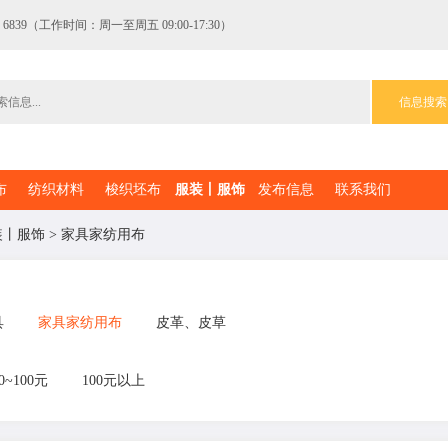
 6839（工作时间：周一至周五 09:00-17:30）
信息搜索
布
纺织材料
梭织坯布
服装丨服饰
发布信息
联系我们
装丨服饰
>
家具家纺用布
具
家具家纺用布
皮革、皮草
0~100元
100元以上