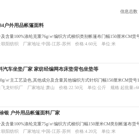
信息总数
布84户外用品帐篷面料
含量100%涤纶克重76g/㎡编织方式梭织类别帐篷布门幅150厘米CM货号
:联阳纺织
厂家地址:中国-江苏-苏州
价格:4.60元
单位:米
料汽车坐垫厂家 家纺经编网布床垫背包坐垫等
20g/㎡主工艺染色,其他成分及含量其他编织方式针织门幅150厘米CM货号1
:飞龙针织厂
厂家地址:萧山
价格:22.50元
单位:公斤
规格:起批量≥6
布涂银 户外用品帐篷面料厂家
含量100%涤纶克重75g/㎡编织方式梭织门幅150厘米CM类别帐篷布货号
:联阳纺织
厂家地址:中国-江苏-苏州
价格:4.20元
单位:米