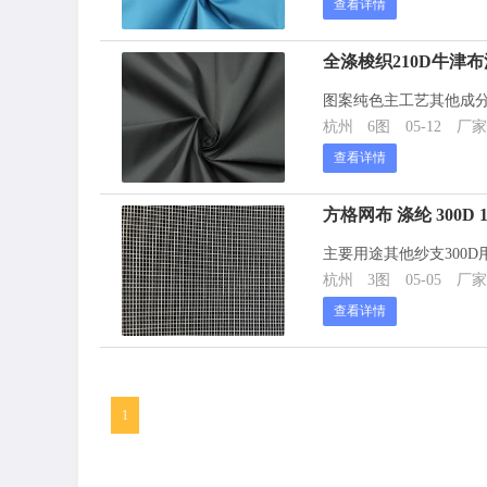
查看详情
全涤梭织210D牛津布
图案纯色主工艺其他成分及
杭州
6图
05-12
厂家
查看详情
方格网布 涤纶 300D 1
主要用途其他纱支300D
杭州
3图
05-05
厂家
查看详情
1