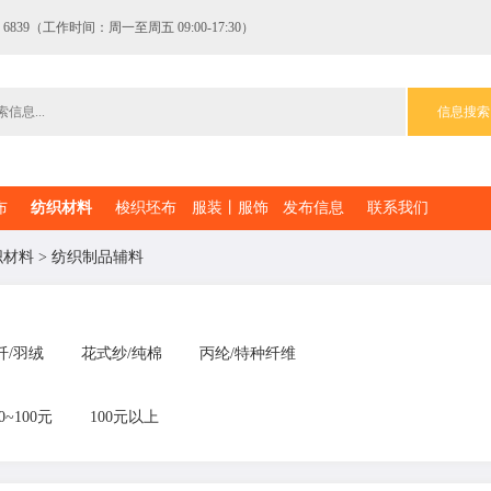
 6839（工作时间：周一至周五 09:00-17:30）
信息搜索
布
纺织材料
梭织坯布
服装丨服饰
发布信息
联系我们
织材料
>
纺织制品辅料
纤/羽绒
花式纱/纯棉
丙纶/特种纤维
0~100元
100元以上