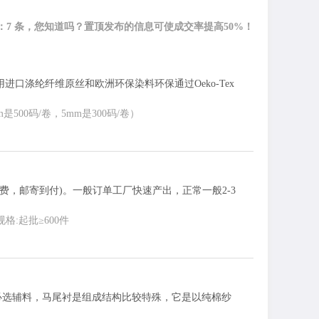
：7 条，您知道吗？置顶发布的信息可使成交率提高50%！
采用进口涤纶纤维原丝和欧洲环保染料环保通过Oeko-Tex
m是500码/卷，5mm是300码/卷）
样免费，邮寄到付)。一般订单工厂快速产出，正常一般2-3
规格:起批≥600件
必选辅料，马尾衬是组成结构比较特殊，它是以纯棉纱