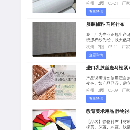
杭州
2图
05-24
厂家
查看详情
服装辅料 马尾衬布
我工厂为专业正规生产
或涤棉纱为经，以天然马
杭州
2图
05-11
厂家
查看详情
进口乳胶丝走马松紧 
产品说明请勿使用漂白剂
变色。如产品已湿，需立
杭州
3图
05-09
厂家
查看详情
教育美术用品 静物衬布
【品名】静物衬布【材质
檬黄、深蓝、灰蓝、浅