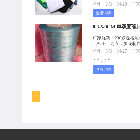
杭州
2图
04-28
厂家
查看详情
0.3-5.0CM 单双
厂家优势：200多规格
（袜子，内衣，胸花制作
杭州
3图
04-27
厂家
2〞，2〞
查看详情
1