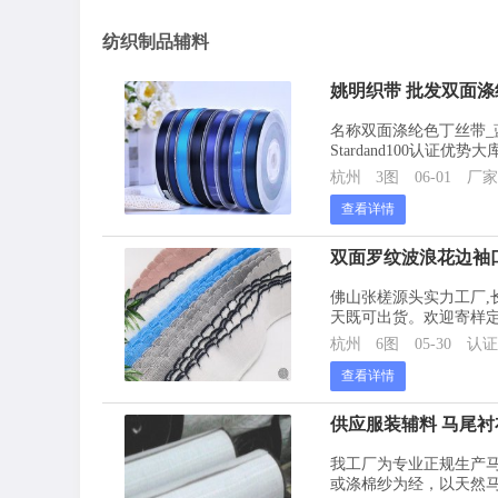
纺织制品辅料
姚明织带 批发双面涤纶
名称双面涤纶色丁丝带_蓝
Stardand100认
杭州
3图
06-01
厂家
查看详情
双面罗纹波浪花边袖
佛山张槎源头实力工厂,长
天既可出货。欢迎寄样
杭州
6图
05-30
认
查看详情
供应服装辅料 马尾衬
我工厂为专业正规生产
或涤棉纱为经，以天然马