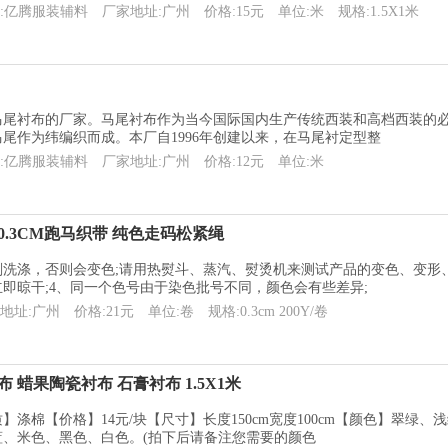
:亿腾服装辅料
厂家地址:广州
价格:15元
单位:米
规格:1.5X1米
马尾衬布的厂家。马尾衬布作为当今国际国内生产传统西装和高档西装的
尾作为纬编织而成。本厂自1996年创建以来，在马尾衬定型整
:亿腾服装辅料
厂家地址:广州
价格:12元
单位:米
0.3CM跑马织带 纯色走码松紧绳
洗涤，否则会变色;请用热熨斗、蒸汽、熨烫机来测试产品的变色、变形、
即晾干;4、同一个色号由于染色批号不同，颜色会有些差异;
地址:广州
价格:21元
单位:卷
规格:0.3cm 200Y/卷
 蜡果陶瓷衬布 石膏衬布 1.5X1米
】涤棉【价格】14元/块【尺寸】长度150cm宽度100cm【颜色】翠
蓝、米色、黑色、白色。(拍下后请备注您需要的颜色