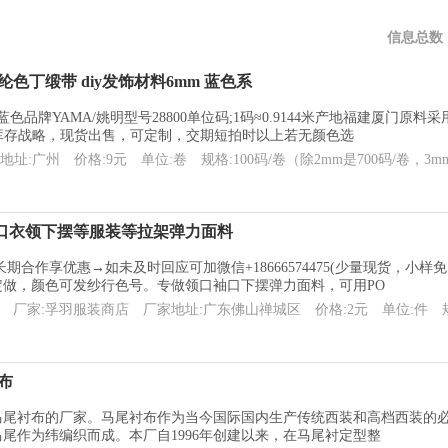
信息总数
色丁缎带 diy发饰材料6mm 蓝色系
色品牌YAMA/姚明型号28800单位码;1码≈0.9144米产地福建厦门原料
证优势大库存战略，现货出售，可定制，交期短拍时以上若无颜色选
地址:广州
价格:9元
单位:卷
规格:100码/卷（除2mm是700码/卷，3m
口衣领下摆等服装等拉架弹力面料
期合作享优惠→如未及时回应可加微信+18666574475(少量现货，小
定做，颜色可发纱行色号。专做领口袖口下摆弹力面料，可用PO
证
厂家:孚羽服装商店
厂家地址:广东佛山禅城区
价格:2元
单位:件
布
马尾衬布的厂家。马尾衬布作为当今国际国内生产传统西装和高档西装的
尾作为纬编织而成。本厂自1996年创建以来，在马尾衬定型整