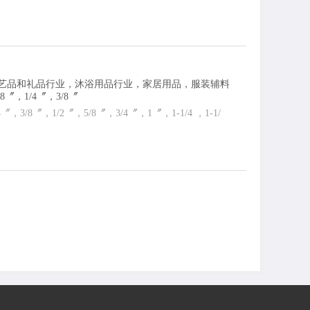
工艺品和礼品行业，沐浴用品行业，家居用品，服装辅料
1/4〞，3/8〞
4〞，3/8〞，1/2〞，5/8〞，3/4〞，1〞，1-1/4 ，1-1/