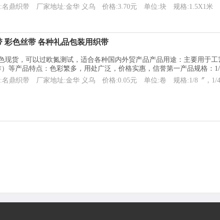
:名鼎织带
厂家地址:金华 义乌
价格:3.70元
单位:块
规格:1.5X1米
面缎带 彩色丝带 各种礼品包装用织带
彩色现货，可以过欧氮测试，适合各种国内外贸产品产品用途：主要用于
）等产品特点：色彩繁多，用处广泛，价格实惠，信誉第一产品规格：1/8〞，
:名鼎织带
厂家地址:金华 义乌
价格:0.05元
单位:卷
规格:1/8〞，1/