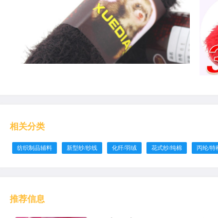
相关分类
纺织制品辅料
新型纱/纱线
化纤/羽绒
花式纱/纯棉
丙纶/特
推荐信息