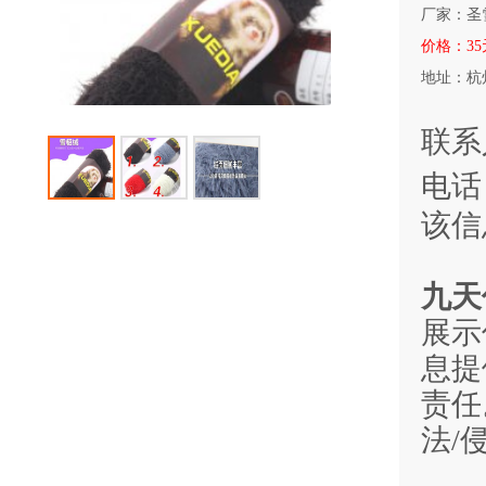
厂家：
圣
价格：
3
地址：
杭
联系
电话
该信
九天
展示
息提
责任
法/