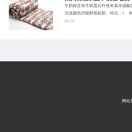
牛奶棉含有牛奶蛋白纤维有着羊绒般
洗涤颜色仍能鲜艳如新。特点：1、
04-20
网站