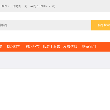
 6839（工作时间：周一至周五 09:00-17:30）
信息搜索
布
纺织材料
梭织坯布
服装丨服饰
发布信息
联系我们