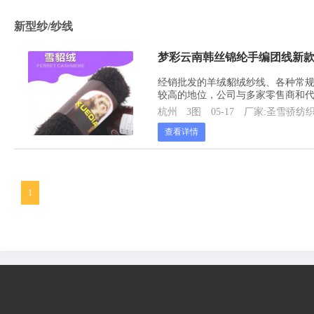
新型纱/纱线
梦彩云南韩丝锦纶手编团线新
经销批发的羊绒貂绒纱线、各种常
较高的地位，公司与多家零售商和
杭州
3图
05-17
厂家:圣雪骄纺
查看详情
1