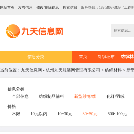
网站首页
发布信息
修改/删除信息
搜索信息
服务热线：189 5803 6839（工作时
信息分类
首页
针织坯布
纺织材
当前位置：
九天信息网 - 杭州九天服装网管理有限公司
>
纺织材料
>
新型
信息分类
全部信息
纺织制品辅料
新型纱/纱线
化纤/羽绒
价格
不限
10元以内
10~30元
30~50元
500~100元